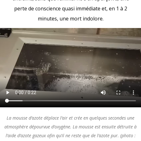
perte de conscience quasi immédiate et, en 1 à 2
minutes, une mort indolore.
La mousse d’azote déplace l’air et crée en quelques secondes une
atmosphère dépourvue d’oxygène. La mousse est ensuite détruite à
l’aide d’azote gazeux afin qu’il ne reste que de l’azote pur. (photo :