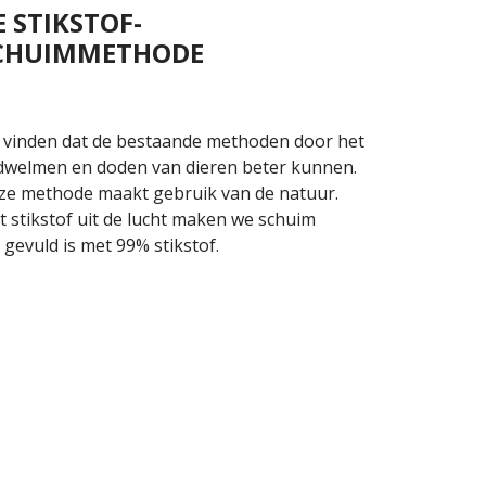
E STIKSTOF-
CHUIMMETHODE
 vinden dat de bestaande methoden door het
dwelmen en doden van dieren beter kunnen.
ze methode maakt gebruik van de natuur.
 stikstof uit de lucht maken we schuim
 gevuld is met 99% stikstof.
MEER OVER DE METHODE
edgekeurd.
im als voorkeursmethode opgenomen voor