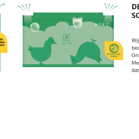
D
S
Wij
be
On
Met
dat
kort officieel goedgekeurd!
 in ontwikkeling geweest, maar is nu eindelijk officieel go
iation) heeft in januari 2026 hoog-expansie stikstofschu