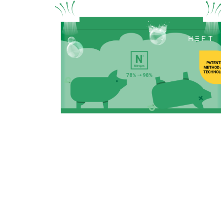
Stikstofschuim binnen
De stikstofschuimmethode is meer dan 20 jaar
De AVMA (American Veterinary Medical Assoc