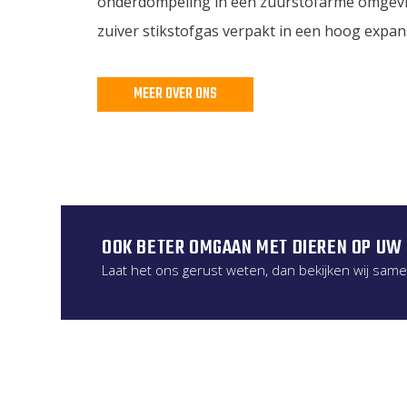
onderdompeling in een zuurstofarme omgevin
zuiver stikstofgas verpakt in een hoog expan
MEER OVER ONS
OOK BETER OMGAAN MET DIEREN OP UW
Laat het ons gerust weten, dan bekijken wij sam