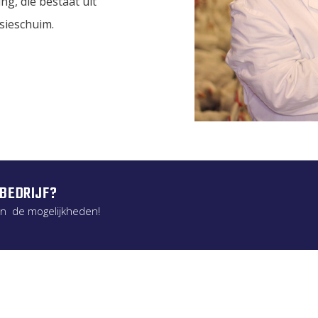
g, die bestaat uit
sieschuim.
 BEDRIJF?
en de mogelijkheden!