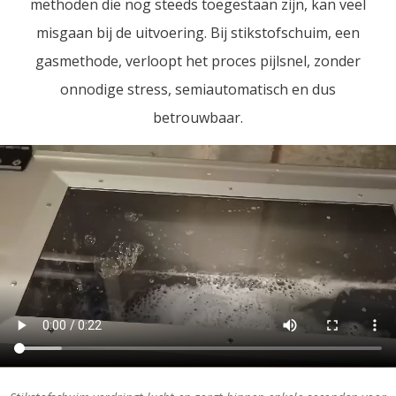
methoden die nog steeds toegestaan zijn, kan veel
misgaan bij de uitvoering. Bij stikstofschuim, een
gasmethode, verloopt het proces pijlsnel, zonder
onnodige stress, semiautomatisch en dus
betrouwbaar.